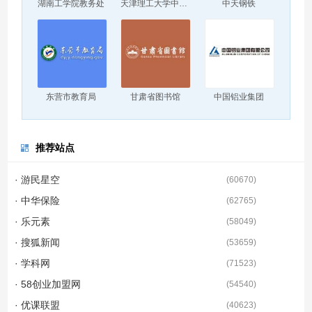
湖南工学院教务处
天津理工大学中环信息学院
中天钢铁
东营市教育局
甘肃省图书馆
中国铝业集团
推荐站点
· 游民星空
(
60670
)
· 中华保险
(
62765
)
· 乐元素
(
58049
)
· 搜狐新闻
(
53659
)
· 学科网
(
71523
)
· 58创业加盟网
(
54540
)
· 优课联盟
(
40623
)