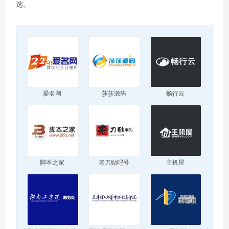
选。
爱名网
莎莎源码
畅行云
脚本之家
老刀贴吧号
主机屋