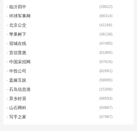
· 临沂四中
(
28622
)
· 环球军事网
(
68314
)
· 北京公交
(
41166
)
· 苹果树下
(
36138
)
· 宿城在线
(
47485
)
· 宜信普惠
(
61885
)
· 中国采招网
(
67616
)
· 中投公司
(
62661
)
· 盖娅互娱
(
58065
)
· 石岛信息港
(
15306
)
· 异乡好居
(
68593
)
· 山石网科
(
54887
)
· 写手之家
(
67987
)