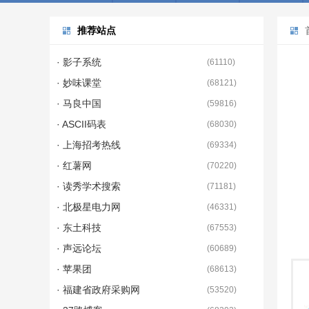
推荐站点
· 影子系统
(
61110
)
· 妙味课堂
(
68121
)
· 马良中国
(
59816
)
· ASCII码表
(
68030
)
· 上海招考热线
(
69334
)
· 红薯网
(
70220
)
· 读秀学术搜索
(
71181
)
· 北极星电力网
(
46331
)
· 东土科技
(
67553
)
· 声远论坛
(
60689
)
· 苹果团
(
68613
)
· 福建省政府采购网
(
53520
)