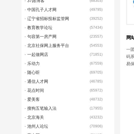
· 37路博客
(
68303
)
· 中国孔子人才网
(
49795
)
· 辽宁省招标投标监管网
(
39252
)
· 教育教学论坛
(
57434
)
· 句容第一房产网
(
23557
)
网
· 北京社保网上服务平台
(
54553
)
一团
· 一起做网店
(
71851
)
码
· 乐动力
(
67559
)
易
· 随心听
(
69705
)
· 通信人才网
(
46785
)
· 花点时间
(
65972
)
· 爱美客
(
48732
)
· 搜狗五笔输入法
(
17955
)
· 北京海关
(
43232
)
· 池州人论坛
(
70906
)