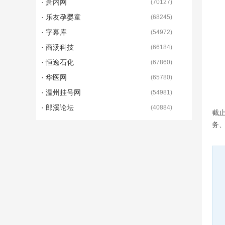
· 萧内网
(
70127
)
· 乐友孕婴童
(
68245
)
· 字幕库
(
54972
)
· 商汤科技
(
66184
)
· 恒逸石化
(
67860
)
· 华医网
(
65780
)
· 温州挂号网
(
54981
)
· 郎溪论坛
(
40884
)
截止
务