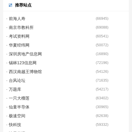
推荐站点
· 前海人寿
(
66945
)
· 南京市教科所
(
69088
)
· 考试资料网
(
60541
)
· 华夏经纬网
(
50072
)
· 深圳房地产信息网
(
16890
)
· 锡林123信息网
(
72196
)
· 西汉南越王博物馆
(
54126
)
· 台风论坛
(
71635
)
· 万题库
(
54217
)
· 一只大榴莲
(
63402
)
· 仙童半导体
(
30965
)
· 极速空间
(
62638
)
· 快科技
(
59332
)