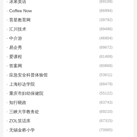
· 冰果英语
(
69109
)
· Coffee Now
(
66994
)
· 育星教育网
(
39792
)
· 汇川技术
(
69496
)
· 中介游
(
46904
)
· 易企秀
(
69672
)
· 爱课程
(
61469
)
· 答案网
(
60868
)
· 应急安全科普体验馆
(
53611
)
· 上海杉达学院
(
68479
)
· 重庆市妇幼保健院
(
55122
)
· 知行晓政
(
63743
)
· 三峡大学教务处
(
69210
)
· ZOL笑话库
(
67315
)
· 无锡金桥小学
(
70065
)