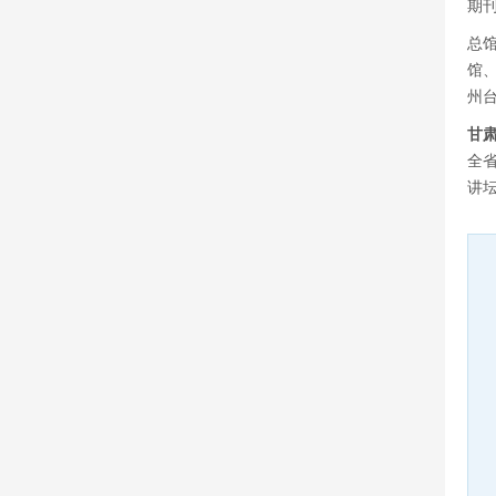
期
总
馆
州
甘
全
讲