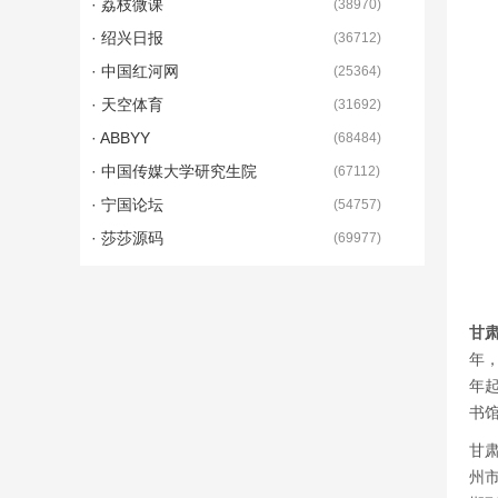
· 荔枝微课
(
38970
)
· 绍兴日报
(
36712
)
· 中国红河网
(
25364
)
· 天空体育
(
31692
)
· ABBYY
(
68484
)
· 中国传媒大学研究生院
(
67112
)
· 宁国论坛
(
54757
)
· 莎莎源码
(
69977
)
甘
年，
年
书
甘
州