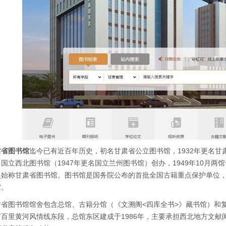
肃省图书馆
迄今已有近百年历史，初名甘肃省公立图书馆，1932年更名甘肃
国立西北图书馆（1947年更名国立兰州图书馆）创办，1949年10月两
起始称甘肃省图书馆。图书馆是国务院公布的首批全国古籍重点保护单位
馆。
肃省图书馆馆舍包含总馆、古籍分馆（《文溯阁<四库全书>》藏书馆）和复
市百里黄河风情线东段，总馆东区建成于1986年，主要承担西北地方文