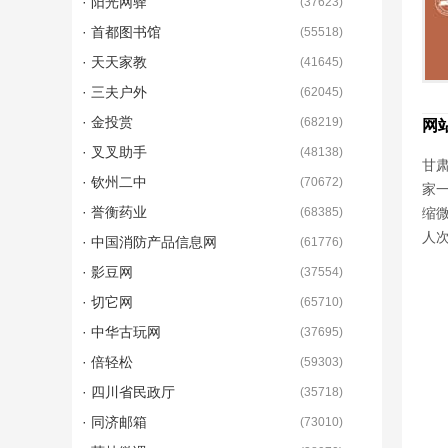
· 阳光网驿
(
37623
)
· 首都图书馆
(
55518
)
· 天天家教
(
41645
)
· 三夫户外
(
62045
)
· 金投赏
(
68219
)
网
· 叉叉助手
(
48138
)
甘肃
· 钦州二中
(
70672
)
家
· 誉衡药业
(
68385
)
缩
人次
· 中国消防产品信息网
(
61776
)
· 影豆网
(
37554
)
· 切它网
(
65710
)
· 中华古玩网
(
37695
)
· 倍轻松
(
59303
)
· 四川省民政厅
(
35718
)
· 同济邮箱
(
73010
)