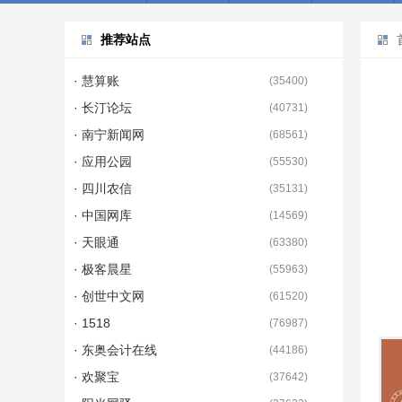
推荐站点
· 慧算账
(
35400
)
· 长汀论坛
(
40731
)
· 南宁新闻网
(
68561
)
· 应用公园
(
55530
)
· 四川农信
(
35131
)
· 中国网库
(
14569
)
· 天眼通
(
63380
)
· 极客晨星
(
55963
)
· 创世中文网
(
61520
)
· 1518
(
76987
)
· 东奥会计在线
(
44186
)
· 欢聚宝
(
37642
)