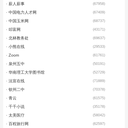
· 薪人薪事
(
67958
)
· 中国电力人才网
(
67409
)
· 中国玉米网
(
68737
)
· 叩富网
(
43171
)
· 北林教务处
(
69637
)
· 小熊在线
(
29533
)
· Zoom
(
61761
)
· 泉州五中
(
50191
)
· 华南理工大学图书馆
(
52729
)
· 法宣在线
(
71889
)
· 钦州二中
(
70378
)
· 青云
(
61575
)
· 千千小说
(
35178
)
· 太美医疗
(
58042
)
· 百程旅行网
(
62597
)