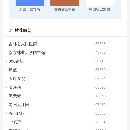
东营市教育局
甘肃省图书馆
中国铝业集团
推荐站点
· 吉林省人民医院
(
67636
)
· 南京林业大学图书馆
(
49762
)
· 090论坛
(
58911
)
· 摩点
(
67662
)
· 大坪医院
(
68004
)
· 看漫画
(
66520
)
· 觅元素
(
73953
)
· 定州人才网
(
67470
)
· 兴化论坛
(
68883
)
· 47代理
(
72631
)