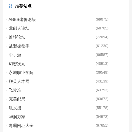
推荐站点
· ABBS建筑论坛
(
69075
)
· 北邮人论坛
(
60705
)
· 蚌埠论坛
(
72094
)
· 益盟操盘手
(
61230
)
· 中手游
(
66587
)
· 幻想次元
(
48913
)
· 永城职业学院
(
39549
)
· 联英人才网
(
43139
)
· 飞常准
(
63753
)
· 完美邮局
(
83672
)
· 巩义搜
(
55178
)
· 华润万家
(
54972
)
· 毒霸网址大全
(
67651
)