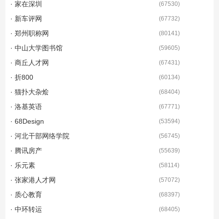
· 家在深圳
(
67530
)
· 新车评网
(
67732
)
· 郑州职称网
(
80141
)
· 中山大学图书馆
(
59605
)
· 商丘人才网
(
67431
)
· 折800
(
60134
)
· 猫扑大杂烩
(
68404
)
· 洛基英语
(
67771
)
· 68Design
(
53594
)
· 河北干部网络学院
(
56745
)
· 腾讯房产
(
55639
)
· 乐元素
(
58114
)
· 张家港人才网
(
57072
)
· 质心教育
(
68397
)
· 中环转运
(
68405
)