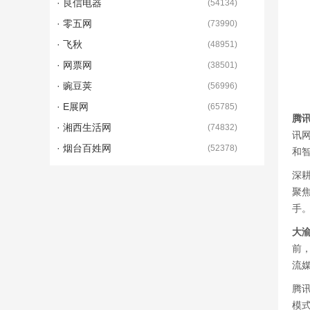
· 良信电器
(
54134
)
· 零五网
(
73990
)
· 飞秋
(
48951
)
· 网票网
(
38501
)
· 豌豆荚
(
56996
)
· E展网
(
65785
)
腾
· 湘西生活网
(
74832
)
讯
· 烟台百姓网
(
52378
)
和
深
聚
手
大
前，
流
腾
模