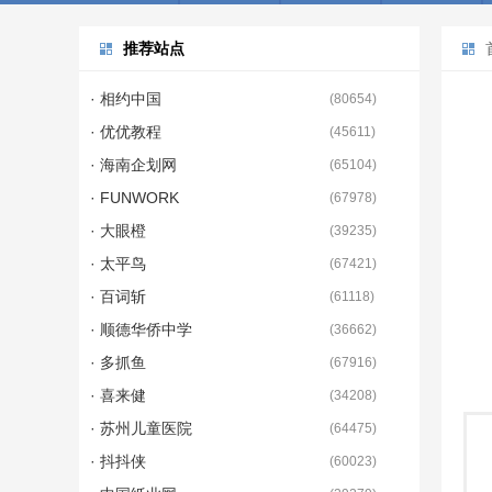
推荐站点
· 相约中国
(
80654
)
· 优优教程
(
45611
)
· 海南企划网
(
65104
)
· FUNWORK
(
67978
)
· 大眼橙
(
39235
)
· 太平鸟
(
67421
)
· 百词斩
(
61118
)
· 顺德华侨中学
(
36662
)
· 多抓鱼
(
67916
)
· 喜来健
(
34208
)
· 苏州儿童医院
(
64475
)
· 抖抖侠
(
60023
)