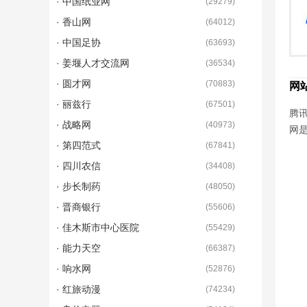
· 中国纸业网
(
29279
)
· 香山网
(
64012
)
· 中国足协
(
63693
)
· 姜堰人才交流网
(
36534
)
· 圆才网
(
70883
)
网
· 丽兹行
(
67501
)
腾讯
· 战略网
(
40973
)
网
· 第四范式
(
67841
)
· 四川农信
(
34408
)
· 步长制药
(
48050
)
· 晋商银行
(
55606
)
· 佳木斯市中心医院
(
55429
)
· 能力天空
(
66387
)
· 响水网
(
52876
)
· 红旅动漫
(
74234
)