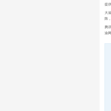
提
大
阵
腾
渝