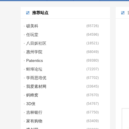
推荐站点
· 硕美科
(
65726
)
· 任玩堂
(
64596
)
· 八目妖社区
(
18521
)
· 惠州学院
(
68049
)
· Patentics
(
69380
)
· 蚌埠论坛
(
72207
)
· 学而思培优
(
67702
)
· 我爱素材网
(
33645
)
· 蚂蜂窝
(
67670
)
· 3D侠
(
54767
)
· 吉林银行
(
67750
)
· 家有购物
(
63409
)