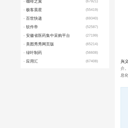
· 咖啡之翼
(
67921
)
· 极客晨星
(
55419
)
· 百世快递
(
69340
)
· 软件帝
(
52587
)
· 安徽省医药集中采购平台
(
27199
)
· 美图秀秀网页版
(
65214
)
· 绿叶制药
(
56608
)
· 应用汇
(
67408
)
兴
介
息