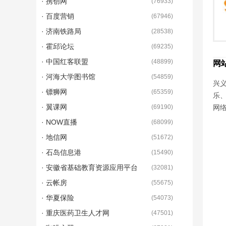
· 携创网
(
76933
)
· 百度营销
(
67946
)
· 济南铁路局
(
28538
)
· 霍邱论坛
(
69235
)
· 中国红客联盟
(
48899
)
网
· 河海大学图书馆
(
54859
)
兴义
· 镖狮网
(
65359
)
乐
· 翼课网
(
69190
)
网
· NOW直播
(
68099
)
· 地信网
(
51672
)
· 石岛信息港
(
15490
)
· 安徽省基础教育资源应用平台
(
32081
)
· 云帐房
(
55675
)
· 华夏保险
(
54073
)
· 重庆医药卫生人才网
(
47501
)