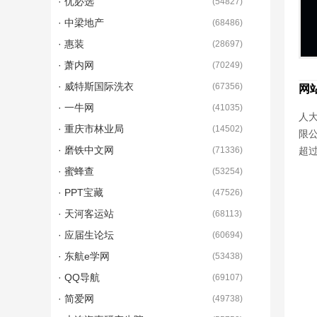
· 优必选
(
54827
)
· 中梁地产
(
68486
)
· 惠装
(
28697
)
· 萧内网
(
70249
)
· 威特斯国际洗衣
(
67356
)
网
· 一牛网
(
41035
)
人大
· 重庆市林业局
(
14502
)
限
· 磨铁中文网
(
71336
)
超过
· 蜜蜂查
(
53254
)
· PPT宝藏
(
47526
)
· 天河客运站
(
68113
)
· 应届生论坛
(
60694
)
· 东航e学网
(
53438
)
· QQ导航
(
69107
)
· 简爱网
(
49738
)