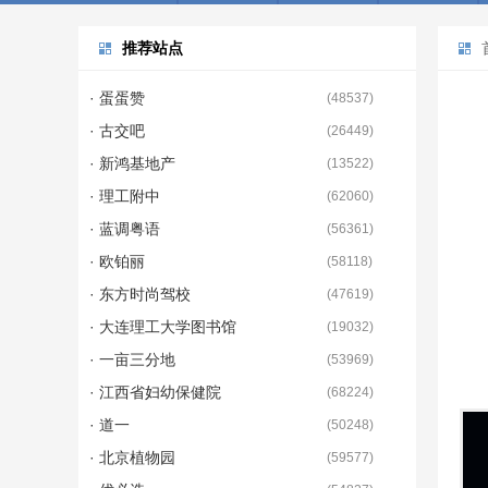
推荐站点
· 蛋蛋赞
(
48537
)
· 古交吧
(
26449
)
· 新鸿基地产
(
13522
)
· 理工附中
(
62060
)
· 蓝调粤语
(
56361
)
· 欧铂丽
(
58118
)
· 东方时尚驾校
(
47619
)
· 大连理工大学图书馆
(
19032
)
· 一亩三分地
(
53969
)
· 江西省妇幼保健院
(
68224
)
· 道一
(
50248
)
· 北京植物园
(
59577
)