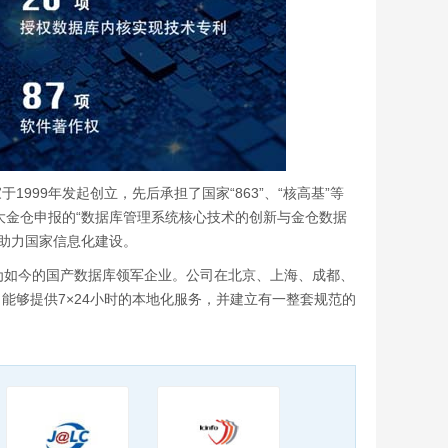
999年发起创立，先后承担了国家“863”、“核高基”等
大金仓申报的“数据库管理系统核心技术的创新与金仓数据
步助力国家信息化建设。
为如今的国产数据库领军企业。公司在北京、上海、成都、
能够提供7×24小时的本地化服务，并建立有一整套规范的