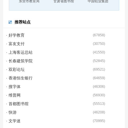
东营市教育局
甘肃省图书馆
中国铝业集团
推荐站点
· 好学教育
(
67858
)
· 富友支付
(
30750
)
· 上海客运总站
(
41550
)
· 长春建筑学院
(
52845
)
· 双彩论坛
(
69521
)
· 香港恒生银行
(
64659
)
· 搜字体
(
46306
)
· 维普网
(
56930
)
· 首都图书馆
(
55513
)
· 快游
(
46208
)
· 文学迷
(
70995
)