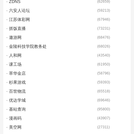
· ZDNS
(
62659
)
· 六安人论坛
(
59213
)
· 江苏体彩网
(
67946
)
· 抓饭直播
(
73231
)
· 遨游网
(
68476
)
· 金陵科技学院教务处
(
68026
)
· 人和网
(
43540
)
· 课工场
(
61950
)
· 萃华金店
(
58796
)
· 杉果游戏
(
59393
)
· 百世物流
(
65518
)
· 优达学城
(
69646
)
· 基站查询
(
95800
)
· 漫画码
(
43907
)
· 美空网
(
27311
)