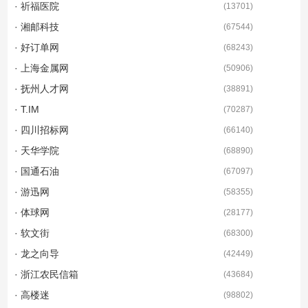
· 祈福医院
(
13701
)
· 湘邮科技
(
67544
)
· 好订单网
(
68243
)
· 上海金属网
(
50906
)
· 抚州人才网
(
38891
)
· T.IM
(
70287
)
· 四川招标网
(
66140
)
· 天华学院
(
68890
)
· 国通石油
(
67097
)
· 游迅网
(
58355
)
· 体球网
(
28177
)
· 软文街
(
68300
)
· 龙之向导
(
42449
)
· 浙江农民信箱
(
43684
)
· 高楼迷
(
98802
)