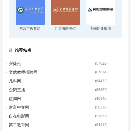
东营市教育局
甘肃省图书馆
中国铝业集团
推荐站点
· 安捷伦
(
57622
)
· 文武教师招聘网
(
67874
)
· 凡科网
(
64473
)
· 企鹅直播
(
68350
)
· 益闻网
(
46340
)
· 财富中文网
(
50370
)
· 自在电影网
(
31867
)
· 第二教育网
(
64418
)