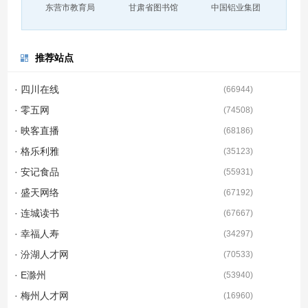
东营市教育局
甘肃省图书馆
中国铝业集团
推荐站点
· 四川在线
(
66944
)
· 零五网
(
74508
)
· 映客直播
(
68186
)
· 格乐利雅
(
35123
)
· 安记食品
(
55931
)
· 盛天网络
(
67192
)
· 连城读书
(
67667
)
· 幸福人寿
(
34297
)
· 汾湖人才网
(
70533
)
· E滁州
(
53940
)
· 梅州人才网
(
16960
)