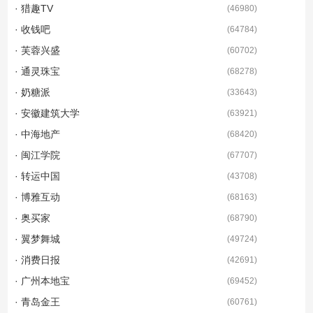
· 猎趣TV
(
46980
)
· 收钱吧
(
64784
)
· 芙蓉兴盛
(
60702
)
· 通灵珠宝
(
68278
)
· 奶糖派
(
33643
)
· 安徽建筑大学
(
63921
)
· 中海地产
(
68420
)
· 闽江学院
(
67707
)
· 转运中国
(
43708
)
· 博雅互动
(
68163
)
· 奥买家
(
68790
)
· 翼梦舞城
(
49724
)
· 消费日报
(
42691
)
· 广州本地宝
(
69452
)
· 青岛金王
(
60761
)