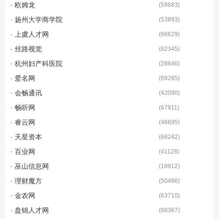
· 欧姆龙
(
59683
)
· 扬州大学商学院
(
53893
)
· 上虞人才网
(
66629
)
· 丝路视觉
(
62345
)
· 杭州妇产科医院
(
28646
)
· 爱名网
(
69285
)
· 会畅通讯
(
42090
)
· 畅听网
(
67911
)
· 睿云网
(
46695
)
· 天星资本
(
68242
)
· 百业网
(
41128
)
· 巫山信息网
(
18912
)
· 理财魔方
(
50486
)
· 金农网
(
63710
)
· 盘锦人才网
(
68367
)