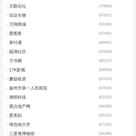
· 天勤论坛
(
70806
)
· 信达生物
(
67831
)
· 万翔商城
(
53198
)
· 爱图客
(
47491
)
· 掌付通
(
40491
)
· 园洲社区
(
25808
)
· 万书网
(
80127
)
· 17K影视
(
59004
)
· 蘑菇租房
(
67014
)
· 扬州市第一人民医院
(
67924
)
· 洲明科技
(
63325
)
· 观点地产网
(
44068
)
· 爱美刻
(
65133
)
· 维也纳大学
(
67235
)
· 三星堆博物馆
(
56496
)