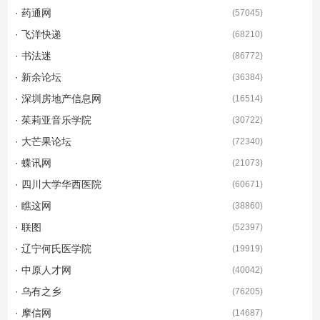
· 药通网
(
57045
)
· 飞洋快递
(
68210
)
· 书法迷
(
86772
)
· 新余论坛
(
36384
)
· 深圳房地产信息网
(
16514
)
· 茱莉亚音乐学院
(
30722
)
· 大芒果论坛
(
72340
)
· 蝶讯网
(
21073
)
· 四川大学华西医院
(
60671
)
· 瞧这网
(
38860
)
· 联图
(
52397
)
· 辽宁何氏医学院
(
19919
)
· 中原人才网
(
40042
)
· 乌有之乡
(
76205
)
· 摩信网
(
14687
)