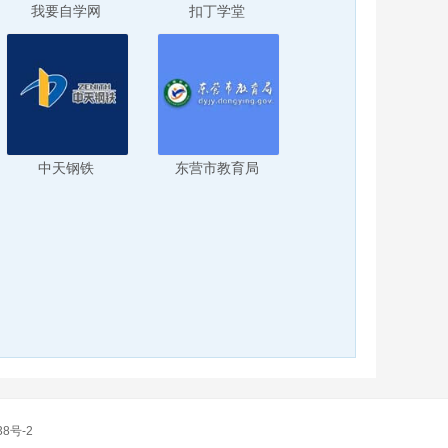
我要自学网
扣丁学堂
中天钢铁
东营市教育局
38号-2