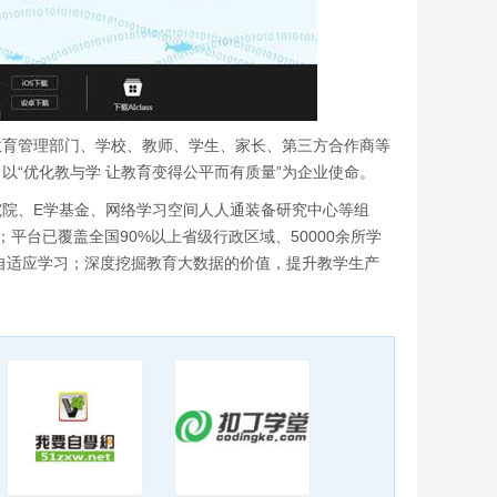
教育管理部门、学校、教师、学生、家长、第三方合作商等
“优化教与学 让教育变得公平而有质量”为企业使命。
院、E学基金、网络学习空间人人通装备研究中心等组
；平台已覆盖全国90%以上省级行政区域、50000余所学
、自适应学习；深度挖掘教育大数据的价值，提升教学生产