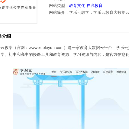
网站类型：
教育文化
在线教育
网站简介：学乐云教学，学乐云教育大数据
站介绍
云教学（官网：www.xueleyun.com）是一家教育大数据云平台，
小学、初中和高中的授课工具和教育资源、学习资源与内容，是官方信息
。