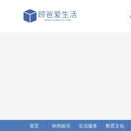
首页
休闲娱乐
生活服务
教育文化