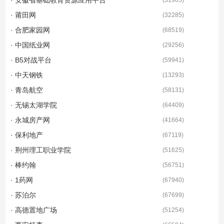
· 莆田网
(
32285
)
· 合肥家园网
(
68519
)
· 中国纸业网
(
29256
)
· B5对战平台
(
59941
)
· 中天钢铁
(
13293
)
· 青岛航空
(
58131
)
· 无锡太湖学院
(
64409
)
· 永城房产网
(
41664
)
· 保利地产
(
67119
)
· 荆州理工职业学院
(
51625
)
· 棒约翰
(
56751
)
· 1药网
(
67940
)
· 苏泊尔
(
67699
)
· 高德置地广场
(
51254
)