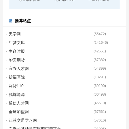
推荐站点
· 天学网
(
55472
)
· 甜梦文库
(
141646
)
· 生命时报
(
42561
)
· 华安期货
(
67382
)
· 宜兴人才网
(
54399
)
· 祈福医院
(
13291
)
· 网贷110
(
69190
)
· 鹏辉能源
(
66498
)
· 通信人才网
(
46610
)
· 全球加盟网
(
67561
)
· 江苏交通学习网
(
57616
)
· 安徽省基础教育资源应用平台
(
31905
)