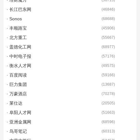
· 理财魔方
(
50715
)
· 长江巴东网
(
46846
)
· Sonos
(
68688
)
· 丰顺路宝
(
45906
)
· 北方重工
(
55667
)
· 盖德化工网
(
68977
)
· 中时电子报
(
57176
)
· 衡水人才网
(
49575
)
· 百度阅读
(
59166
)
· 巨力集团
(
13687
)
· 万豪酒店
(
70278
)
· 莱仕达
(
20505
)
· 阜阳人才网
(
51663
)
· 亚洲金属网
(
68596
)
· 鸟哥笔记
(
60313
)