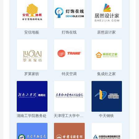
安信地板
灯饰在线
居然设计家
罗莱家纺
特灵空调
集成灶之家
湖南工学院教务处
天津理工大学中环信息学院
中天钢铁