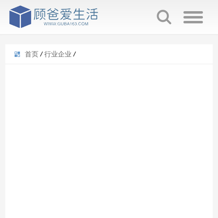
首页
/
行业企业
/