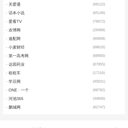
· 关爱通
(
68122
)
· 话本小说
(
65146
)
· 爱看TV
(
76672
)
· 农博网
(
29489
)
· 速配网
(
60908
)
· 小麦财经
(
68616
)
· 第一高考网
(
68900
)
· 达因药业
(
67955
)
· 租租车
(
17116
)
· 学豆网
(
45631
)
· ONE · 一个
(
68782
)
· 河池365
(
34600
)
· 鹏城网
(
62747
)