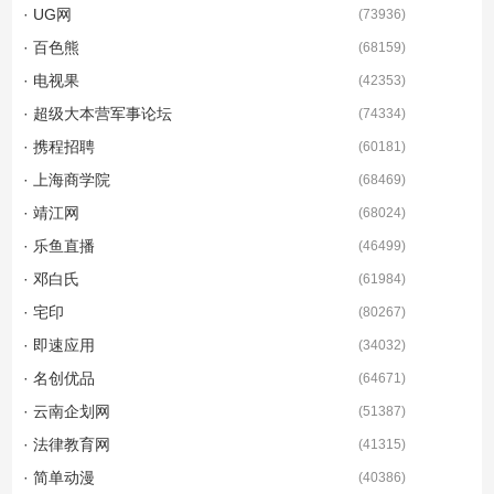
· UG网
(
73936
)
· 百色熊
(
68159
)
· 电视果
(
42353
)
· 超级大本营军事论坛
(
74334
)
· 携程招聘
(
60181
)
· 上海商学院
(
68469
)
· 靖江网
(
68024
)
· 乐鱼直播
(
46499
)
· 邓白氏
(
61984
)
· 宅印
(
80267
)
· 即速应用
(
34032
)
· 名创优品
(
64671
)
· 云南企划网
(
51387
)
· 法律教育网
(
41315
)
· 简单动漫
(
40386
)