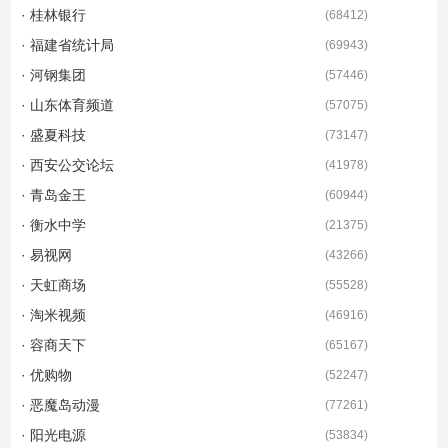
· 桂林银行
(
68412
)
· 福建省统计局
(
69943
)
· 河钢集团
(
57446
)
· 山东体育频道
(
57075
)
· 盛夏科技
(
73147
)
· 西安公交论坛
(
41978
)
· 青岛金王
(
60944
)
· 衡水中学
(
21375
)
· 易视网
(
43266
)
· 天虹商场
(
55528
)
· 淘米视频
(
46916
)
· 容商天下
(
65167
)
· 优购物
(
52247
)
· 恶魔岛动漫
(
77261
)
· 阳光电源
(
53834
)