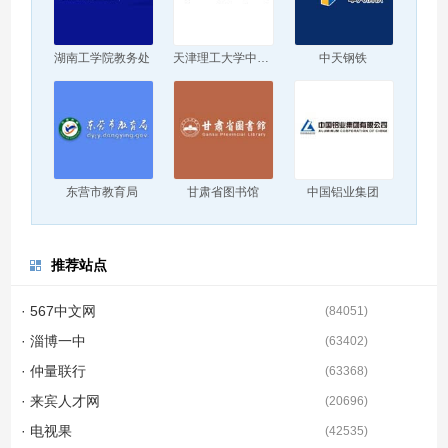
湖南工学院教务处
天津理工大学中环信息学院
中天钢铁
东营市教育局
甘肃省图书馆
中国铝业集团
推荐站点
· 567中文网
(
84051
)
· 淄博一中
(
63402
)
· 仲量联行
(
63368
)
· 来宾人才网
(
20696
)
· 电视果
(
42535
)