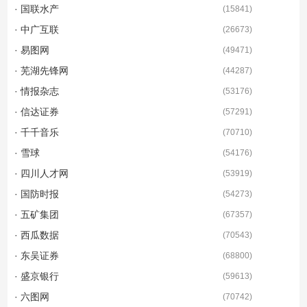
· 国联水产
(
15841
)
· 中广互联
(
26673
)
· 易图网
(
49471
)
· 芜湖先锋网
(
44287
)
· 情报杂志
(
53176
)
· 信达证券
(
57291
)
· 千千音乐
(
70710
)
· 雪球
(
54176
)
· 四川人才网
(
53919
)
· 国防时报
(
54273
)
· 五矿集团
(
67357
)
· 西瓜数据
(
70543
)
· 东吴证券
(
68800
)
· 盛京银行
(
59613
)
· 六图网
(
70742
)