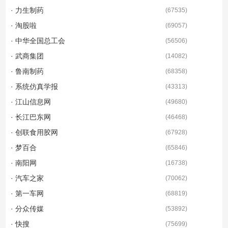
· 力生制药
(
67535
)
· 淘股啦
(
69057
)
· 中华全国总工会
(
56506
)
· 武商集团
(
14082
)
· 鲁南制药
(
68358
)
· 系统仿真学报
(
43313
)
· 江山信息网
(
49680
)
· 长江巴东网
(
46468
)
· 创联食用胶网
(
67928
)
· 梦百合
(
65846
)
· 南阳网
(
16738
)
· 汽车之家
(
70062
)
· 第一车网
(
68819
)
· 分众传媒
(
53892
)
· 快搜
(
75699
)