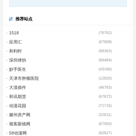
推荐站点
· 1518
(
76762
)
· 应用汇
(
67809
)
· 和利时
(
68363
)
· 深圳律协
(
66484
)
· 妙手医生
(
43166
)
· 天津市肿瘤医院
(
12820
)
· 大漠插件
(
46783
)
· 和讯期货
(
67872
)
· 动漫花园
(
71716
)
· 滕州房产网
(
22611
)
· 视客眼镜网
(
67950
)
· 58动漫网
(
82827
)