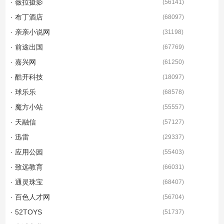
· 薇拉摄影
(
56141
)
· 布丁酒店
(
68097
)
· 亲亲小说网
(
31198
)
· 前途出国
(
67769
)
· 嘉兴网
(
61250
)
· 酷开科技
(
18097
)
· 球乐乐
(
68578
)
· 魔方小站
(
55557
)
· 天融信
(
57127
)
· 迅雷
(
29337
)
· 应用公园
(
55403
)
· 致远教育
(
66031
)
· 通灵珠宝
(
68407
)
· 百色人才网
(
56704
)
· 52TOYS
(
51737
)