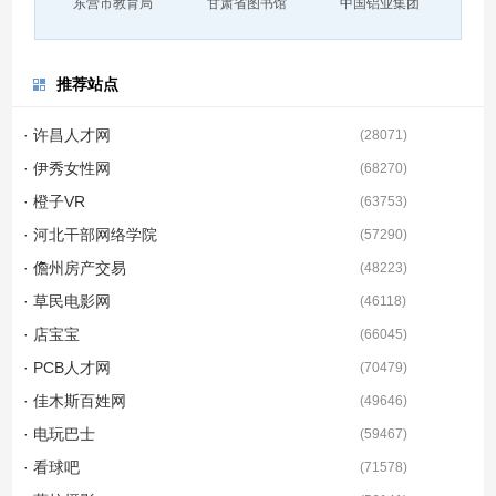
东营市教育局
甘肃省图书馆
中国铝业集团
推荐站点
· 许昌人才网
(
28071
)
· 伊秀女性网
(
68270
)
· 橙子VR
(
63753
)
· 河北干部网络学院
(
57290
)
· 儋州房产交易
(
48223
)
· 草民电影网
(
46118
)
· 店宝宝
(
66045
)
· PCB人才网
(
70479
)
· 佳木斯百姓网
(
49646
)
· 电玩巴士
(
59467
)
· 看球吧
(
71578
)