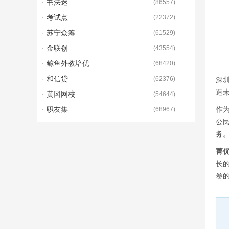
· 书法迷
(
86557
)
· 考试点
(
22372
)
· 苏宁众筹
(
61529
)
· 金联创
(
43554
)
· 鲸鱼外教培优
(
68420
)
· 和信贷
(
62376
)
深
造
· 黄冈网校
(
54644
)
· 职友集
作
(
68967
)
公
务
菁
长
卷