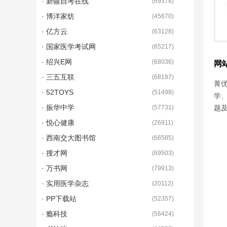
· 新疆自考在线
(
69378
)
· 博洋家纺
(
45670
)
· 亿方云
(
63128
)
· 国家医学考试网
(
65217
)
· 绍兴E网
(
68036
)
网
· 三五互联
(
68187
)
菁优
· 52TOYS
(
51498
)
学
· 振华中学
(
57731
)
题
· 悦心健康
(
26911
)
· 西南交大图书馆
(
66585
)
· 搜才网
(
69503
)
· 万书网
(
79913
)
· 实用医学杂志
(
20112
)
· PP下载站
(
52357
)
· 瘾科技
(
56424
)