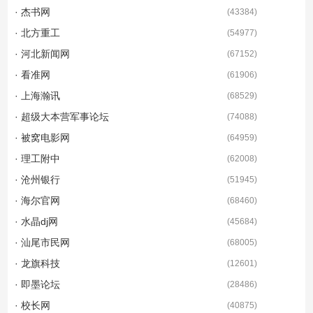
· 杰书网
(
43384
)
· 北方重工
(
54977
)
· 河北新闻网
(
67152
)
· 看准网
(
61906
)
· 上海瀚讯
(
68529
)
· 超级大本营军事论坛
(
74088
)
· 被窝电影网
(
64959
)
· 理工附中
(
62008
)
· 沧州银行
(
51945
)
· 海尔官网
(
68460
)
· 水晶dj网
(
45684
)
· 汕尾市民网
(
68005
)
· 龙旗科技
(
12601
)
· 即墨论坛
(
28486
)
· 校长网
(
40875
)