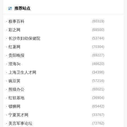
推荐站点
· 糗事百科
(
60319
)
· 彩之网
(
68500
)
· 长沙市妇幼保健院
(
53744
)
· 红薯网
(
70304
)
· 贵阳晚报
(
69227
)
· 澄海3c
(
46620
)
· 上海卫生人才网
(
34396
)
· 豌豆荚
(
57216
)
· 熊猫办公
(
60021
)
· 红软基地
(
36904
)
· 镖狮网
(
65442
)
· 宁夏英才网
(
33767
)
· 美言军事论坛
(
72762
)