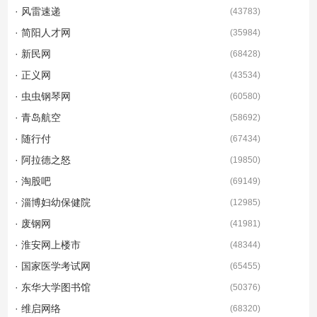
· 风雷速递
(
43783
)
· 简阳人才网
(
35984
)
· 新民网
(
68428
)
· 正义网
(
43534
)
· 虫虫钢琴网
(
60580
)
· 青岛航空
(
58692
)
· 随行付
(
67434
)
· 阿拉德之怒
(
19850
)
· 淘股吧
(
69149
)
· 淄博妇幼保健院
(
12985
)
· 废钢网
(
41981
)
· 淮安网上楼市
(
48344
)
· 国家医学考试网
(
65455
)
· 东华大学图书馆
(
50376
)
· 维启网络
(
68320
)