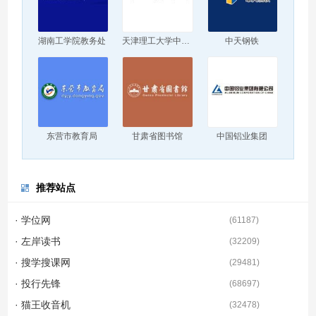
湖南工学院教务处
天津理工大学中环信息学院
中天钢铁
东营市教育局
甘肃省图书馆
中国铝业集团
推荐站点
· 学位网
(
61187
)
· 左岸读书
(
32209
)
· 搜学搜课网
(
29481
)
· 投行先锋
(
68697
)
· 猫王收音机
(
32478
)