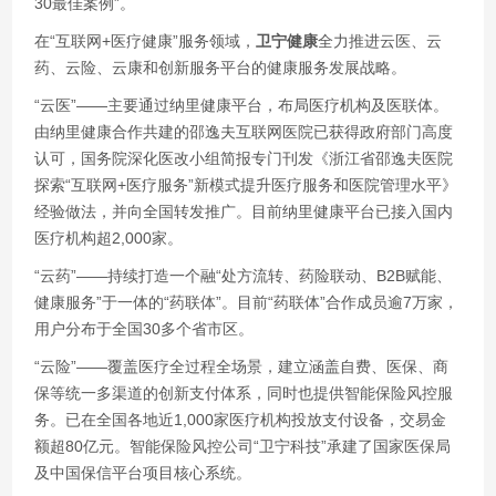
30最佳案例”。
在“互联网+医疗健康”服务领域，
卫宁健康
全力推进云医、云
药、云险、云康和创新服务平台的健康服务发展战略。
“云医”——主要通过纳里健康平台，布局医疗机构及医联体。
由纳里健康合作共建的邵逸夫互联网医院已获得政府部门高度
认可，国务院深化医改小组简报专门刊发《浙江省邵逸夫医院
探索“互联网+医疗服务”新模式提升医疗服务和医院管理水平》
经验做法，并向全国转发推广。目前纳里健康平台已接入国内
医疗机构超2,000家。
“云药”——持续打造一个融“处方流转、药险联动、B2B赋能、
健康服务”于一体的“药联体”。目前“药联体”合作成员逾7万家，
用户分布于全国30多个省市区。
“云险”——覆盖医疗全过程全场景，建立涵盖自费、医保、商
保等统一多渠道的创新支付体系，同时也提供智能保险风控服
务。已在全国各地近1,000家医疗机构投放支付设备，交易金
额超80亿元。智能保险风控公司“卫宁科技”承建了国家医保局
及中国保信平台项目核心系统。