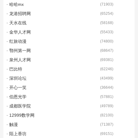
· 哈哈mx
(
71903
)
· 龙港招聘网
(
65254
)
· 天水在线
(
58168
)
· 金华人才网
(
55433
)
· 红旅动漫
(
74800
)
· 鄂州第一网
(
68647
)
· 泉州人才网
(
69381
)
· 巴比特
(
62246
)
· 深圳论坛
(
43499
)
· 开心一笑
(
36644
)
· 伯恩光学
(
57881
)
· 成都医学院
(
49789
)
· 12999数学网
(
82100
)
· 触漫
(
71387
)
· 陌上香坊
(
69151
)