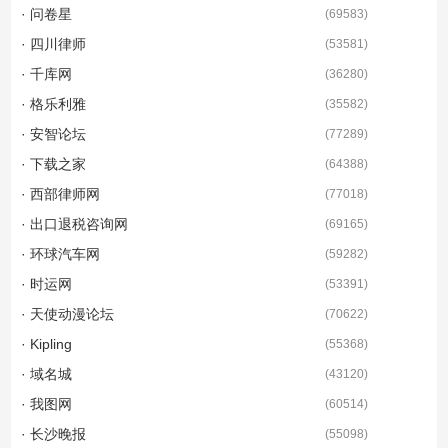
· 问卷星
(
69583
)
· 四川律师
(
53581
)
· 千库网
(
36280
)
· 格乐利雅
(
35582
)
· 安智论坛
(
77289
)
· 下载之家
(
64388
)
· 西部律师网
(
77018
)
· 出口退税咨询网
(
69165
)
· 环球汽车网
(
59282
)
· 时运网
(
53391
)
· 天使动漫论坛
(
70622
)
· Kipling
(
55368
)
· 域名城
(
43120
)
· 我图网
(
60514
)
· 长沙晚报
(
55098
)