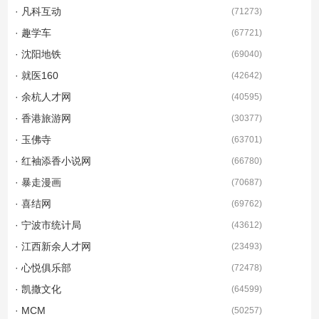
· 凡科互动
(
71273
)
· 趣学车
(
67721
)
· 沈阳地铁
(
69040
)
· 就医160
(
42642
)
· 余杭人才网
(
40595
)
· 香港旅游网
(
30377
)
· 玉佛寺
(
63701
)
· 红袖添香小说网
(
66780
)
· 暴走漫画
(
70687
)
· 喜结网
(
69762
)
· 宁波市统计局
(
43612
)
· 江西新余人才网
(
23493
)
· 心悦俱乐部
(
72478
)
· 凯撒文化
(
64599
)
· MCM
(
50257
)