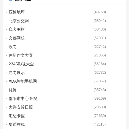
· 压模地坪
(
48758
)
· 北京公交网
(
68941
)
· 弈客围棋
(
60436
)
· 文都网校
(
67931
)
· 欧尚
(
62741
)
· 创新作文大赛
(
21365
)
· 2345影视大全
(
66164
)
· 易尚展示
(
62732
)
· XDA智能手机网
(
61867
)
· 优翼
(
35743
)
· 邵阳市中心医院
(
39169
)
· 大兴安岭日报
(
29630
)
· 汇想卡盟
(
71639
)
· 集币在线
(
42118
)