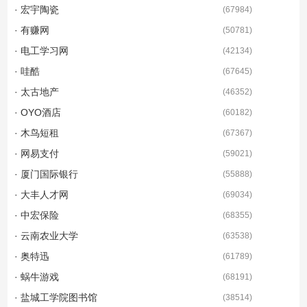
· 宏宇陶瓷
(
67984
)
· 有赚网
(
50781
)
· 电工学习网
(
42134
)
· 哇酷
(
67645
)
· 太古地产
(
46352
)
· OYO酒店
(
60182
)
· 木鸟短租
(
67367
)
· 网易支付
(
59021
)
· 厦门国际银行
(
55888
)
· 大丰人才网
(
69034
)
· 中宏保险
(
68355
)
· 云南农业大学
(
63538
)
· 奥特迅
(
61789
)
· 蜗牛游戏
(
68191
)
· 盐城工学院图书馆
(
38514
)