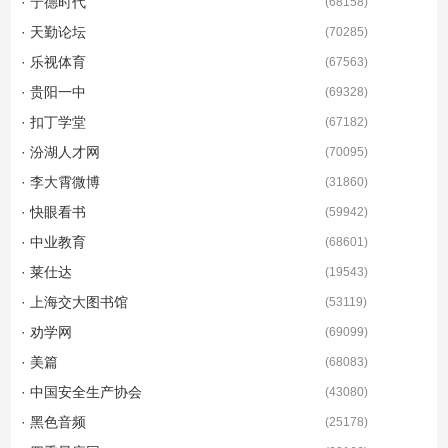
· 宁德时代
(
68158
)
· 天勤论坛
(
70285
)
· 乐视体育
(
67563
)
· 贵阳一中
(
69328
)
· 扣丁学堂
(
67182
)
· 汾湖人才网
(
70095
)
· 李大霄微博
(
31860
)
· 快眼看书
(
59942
)
· 中业教育
(
68601
)
· 莱仕达
(
19543
)
· 上海交大图书馆
(
53119
)
· 劝学网
(
69099
)
· 美篇
(
68083
)
· 中国安全生产协会
(
43080
)
· 黑色音频
(
25178
)