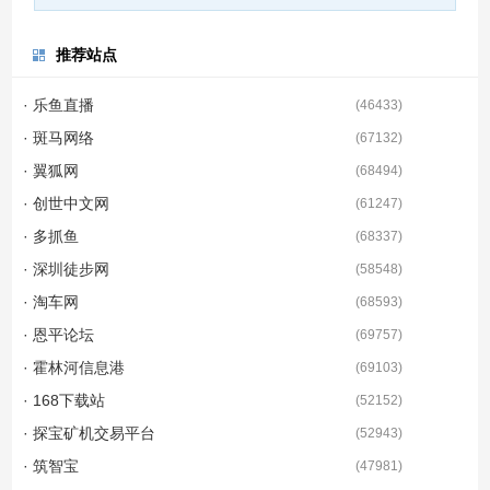
推荐站点
· 乐鱼直播
(
46433
)
· 斑马网络
(
67132
)
· 翼狐网
(
68494
)
· 创世中文网
(
61247
)
· 多抓鱼
(
68337
)
· 深圳徒步网
(
58548
)
· 淘车网
(
68593
)
· 恩平论坛
(
69757
)
· 霍林河信息港
(
69103
)
· 168下载站
(
52152
)
· 探宝矿机交易平台
(
52943
)
· 筑智宝
(
47981
)