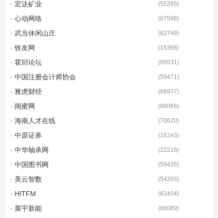
· 宏达矿业
(
55295
)
· 心动网络
(
67586
)
· 武当休闲山庄
(
62749
)
· 铁友网
(
15368
)
· 霍邱论坛
(
69531
)
· 中国注册会计师协会
(
59471
)
· 雅虎财经
(
68977
)
· 闺蜜网
(
68066
)
· 海南人才在线
(
70620
)
· 中原证券
(
16243
)
· 中华轴承网
(
22216
)
· 中国图书网
(
59426
)
· 美云智数
(
54203
)
· HITFM
(
63454
)
· 展宇新能
(
68089
)