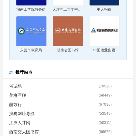
湖南工学院教务处
天津理工大学中环信息学院
中天钢铁
东营市教育局
甘肃省图书馆
中国铝业集团
推荐站点
· 考试酷
(
70928
)
· 美橙互联
(
68449
)
· 丽兹行
(
67936
)
· 搜狗网址导航
(
53549
)
· 江汉人才网
(
50311
)
· 西南交大图书馆
(
66676
)