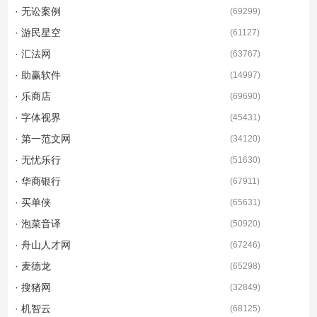
· 无讼案例
(
69299
)
· 游民星空
(
61127
)
· 汇法网
(
63767
)
· 助赢软件
(
14997
)
· 乐商店
(
69690
)
· 字体视界
(
45431
)
· 第一范文网
(
34120
)
· 无忧乐行
(
51630
)
· 华商银行
(
67911
)
· 买单侠
(
65631
)
· 泡菜音译
(
50920
)
· 舟山人才网
(
67246
)
· 麦德龙
(
65298
)
· 搜猪网
(
32849
)
· 机智云
(
68125
)