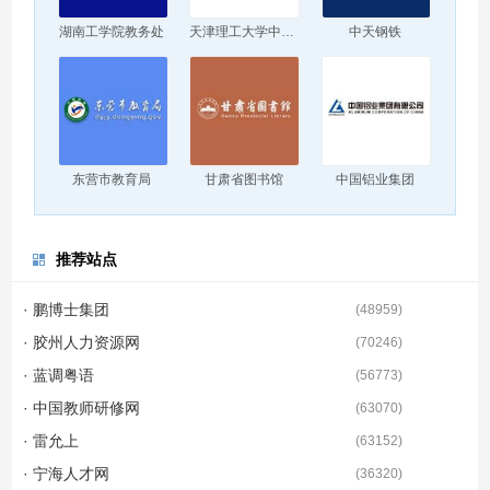
湖南工学院教务处
天津理工大学中环信息学院
中天钢铁
东营市教育局
甘肃省图书馆
中国铝业集团
推荐站点
· 鹏博士集团
(
48959
)
· 胶州人力资源网
(
70246
)
· 蓝调粤语
(
56773
)
· 中国教师研修网
(
63070
)
· 雷允上
(
63152
)
· 宁海人才网
(
36320
)