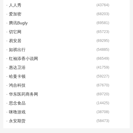
· 人人秀
(
43764
)
· 爱加密
(
68203
)
· 腾讯Bugly
(
69581
)
· 切它网
(
65723
)
· 易安居
(
69295
)
· 如祺出行
(
54885
)
· 红袖添香小说网
(
66549
)
· 惠达卫浴
(
41759
)
· 哈曼卡顿
(
59227
)
· 鸿合科技
(
67670
)
· 华东医药商务网
(
69720
)
· 思念食品
(
14425
)
· 咪噜游戏
(
38708
)
· 永安期货
(
58473
)