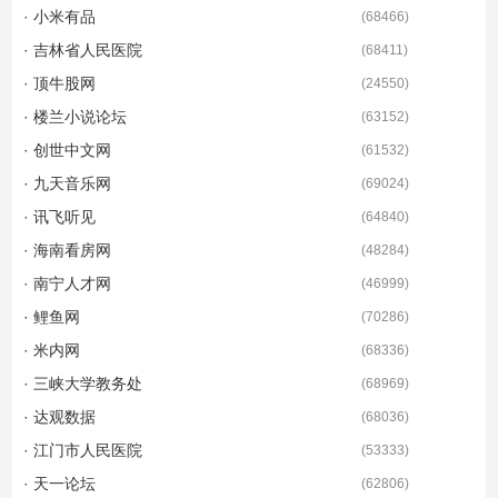
· 小米有品
(
68466
)
· 吉林省人民医院
(
68411
)
· 顶牛股网
(
24550
)
· 楼兰小说论坛
(
63152
)
· 创世中文网
(
61532
)
· 九天音乐网
(
69024
)
· 讯飞听见
(
64840
)
· 海南看房网
(
48284
)
· 南宁人才网
(
46999
)
· 鲤鱼网
(
70286
)
· 米内网
(
68336
)
· 三峡大学教务处
(
68969
)
· 达观数据
(
68036
)
· 江门市人民医院
(
53333
)
· 天一论坛
(
62806
)