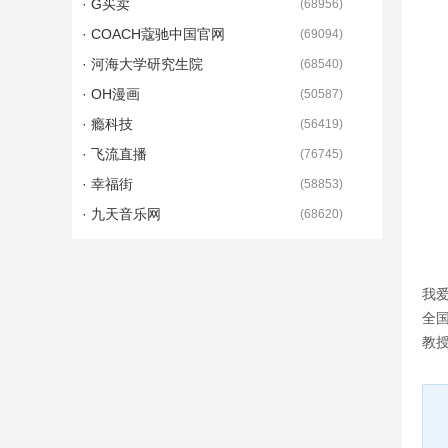
· G买卖
(
68956
)
· COACH蔻驰中国官网
(
69094
)
· 河海大学研究生院
(
68540
)
· OH漫画
(
50587
)
· 瘾科技
(
56419
)
· 飞流直播
(
76745
)
· 幸福街
(
58853
)
· 九天音乐网
(
68620
)
我
全
教