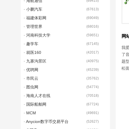
· 海航通信
(
69415
)
· 小鹏汽车
(
67613
)
· 福建体彩网
(
69049
)
· 管理世界
(
68016
)
· 河南科技大学
(
59651
)
网
· 趣学车
(
67145
)
我爱
· 就医160
(
42017
)
了
· 九寨沟景区
(
40975
)
题
松
· 优聘网
(
45239
)
· 市民云
(
35762
)
· 图虫网
(
54774
)
· 海南人才在线
(
70518
)
· 国际船舶网
(
67724
)
· MCM
(
49691
)
· Anycion数字币交易平台
(
52627
)