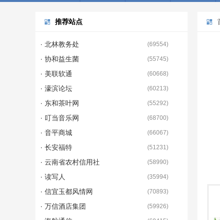
推荐站点
· 北林教务处
(
69554
)
· 协和益生菌
(
55745
)
· 美联软通
(
60668
)
· 濠滨论坛
(
60213
)
· 东和茶叶网
(
55292
)
· 叮当音乐网
(
68700
)
· 音平商城
(
66067
)
· 长安福特
(
51231
)
· 云南省农村信用社
(
58990
)
· 读写人
(
35994
)
· 信宜玉都风情网
(
70893
)
· 万信酒店集团
(
59926
)