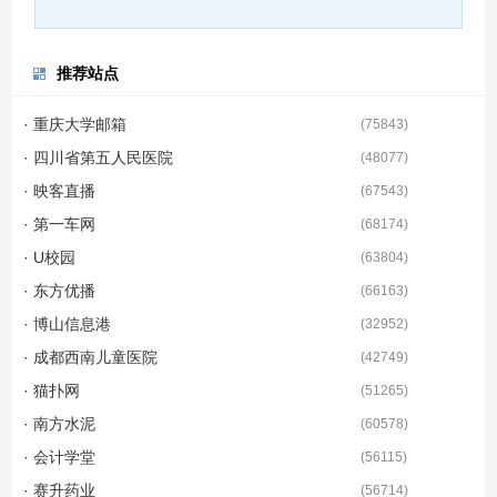
推荐站点
· 重庆大学邮箱
(
75843
)
· 四川省第五人民医院
(
48077
)
· 映客直播
(
67543
)
· 第一车网
(
68174
)
· U校园
(
63804
)
· 东方优播
(
66163
)
· 博山信息港
(
32952
)
· 成都西南儿童医院
(
42749
)
· 猫扑网
(
51265
)
· 南方水泥
(
60578
)
· 会计学堂
(
56115
)
· 赛升药业
(
56714
)