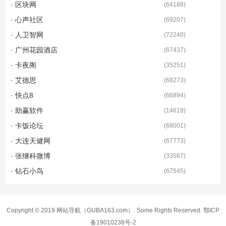
· 区块网
(
64188
)
· 心声社区
(
69207
)
· 人卫智网
(
72240
)
· 广州花园酒店
(
67437
)
· 卡夜阁
(
35251
)
· 艾德思
(
68273
)
· 快点8
(
66894
)
· 助赢软件
(
14619
)
· 卡饭论坛
(
68001
)
· 大连天健网
(
67773
)
· 张继科微博
(
33567
)
· 钻石小鸟
(
67545
)
Copyright © 2019
网站导航
（GUBA163.com）. Some Rights Reserved.
鄂ICP
备19010238号-2