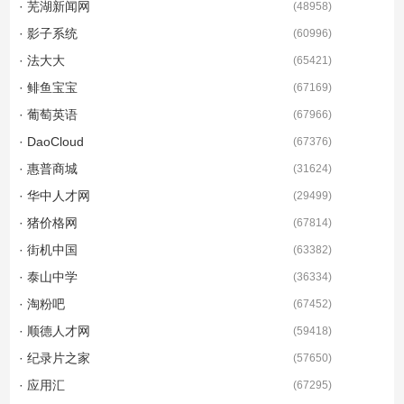
· 芜湖新闻网
(
48958
)
· 影子系统
(
60996
)
· 法大大
(
65421
)
· 鲱鱼宝宝
(
67169
)
· 葡萄英语
(
67966
)
· DaoCloud
(
67376
)
· 惠普商城
(
31624
)
· 华中人才网
(
29499
)
· 猪价格网
(
67814
)
· 街机中国
(
63382
)
· 泰山中学
(
36334
)
· 淘粉吧
(
67452
)
· 顺德人才网
(
59418
)
· 纪录片之家
(
57650
)
· 应用汇
(
67295
)