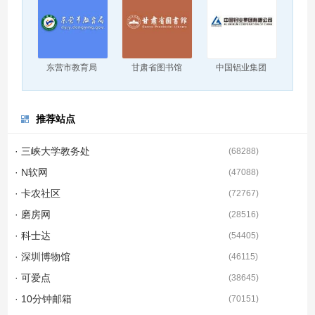
东营市教育局
甘肃省图书馆
中国铝业集团
推荐站点
· 三峡大学教务处
(
68288
)
· N软网
(
47088
)
· 卡农社区
(
72767
)
· 磨房网
(
28516
)
· 科士达
(
54405
)
· 深圳博物馆
(
46115
)
· 可爱点
(
38645
)
· 10分钟邮箱
(
70151
)