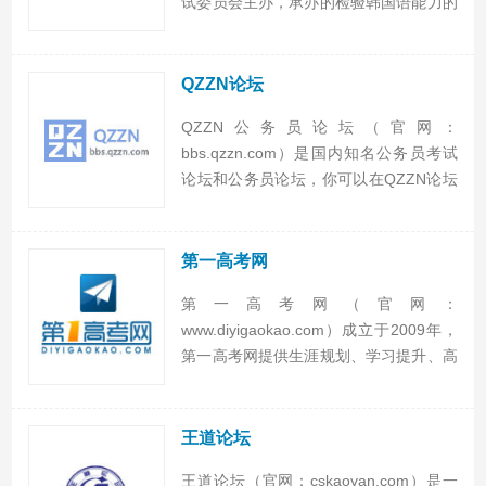
试委员会主办，承办的检验韩国语能力的
考试。TOPIK官网提供TOPIK相关政策信
息、TOPIK报名、TOPIK成绩查询等功
能，TOPIK以取得的综合分数为...
QZZN论坛
QZZN公务员论坛（官网：
bbs.qzzn.com）是国内知名公务员考试
论坛和公务员论坛，你可以在QZZN论坛
获得最新的公务员考试资讯、经验、资
料、真题，还可以在QZZN论坛认识大量
公务员朋友、交流公考学习考试与公务员
第一高考网
工作生活。
第一高考网（官网：
www.diyigaokao.com）成立于2009年，
第一高考网提供生涯规划、学习提升、高
考历年数据查询、志愿填报智能模拟等相
应内容，组成前程规划系统核心模块，第
一高考网帮助学生更清晰认识自己、提早
王道论坛
了解高校、科学定位专业...
王道论坛（官网：cskaoyan.com）是一