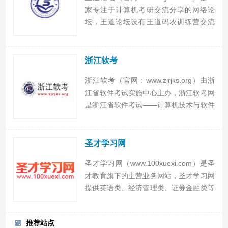
家专注于计算机考研交流分享的网络论
坛，王道论坛设有王道码农训练营交流
区、计算机考研学习讨论区、计算机考研
交流互动区及各区域高校计算机考研交流
版块，内容涵盖计算机考研大纲、计算机
浙江软考
考研科目、计算机统...
浙江软考（官网：www.zjrjks.org）由浙
江省软件考试实施中心主办，浙江软考网
是浙江省软件考试——计算机技术与软件
专业技术资格（水平）考试（简称计算机
软件考试）官方网站。浙江软考网提供考
试介绍、考试简章、考试日程表、报名文
圣才学习网
件、合格公...
圣才学习网（www.100xuexi.com）是圣
才教育旗下的主营业务网站，圣才学习网
提供英语类、经济管理类、证券金融类等
上百种考试和专业课高清频课程，圣才题
库、圣才文库、圣才教辅图书，圣才多媒
推荐站点
体电子书等学习产品及资料，争做国内最