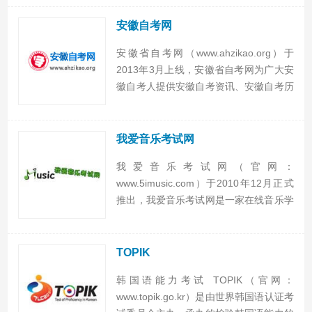
以及其他考生服务，从教育新闻到学习交
流，从考试资料到书籍归纳，从教育培训
安徽自考网
到就业招...
安徽省自考网（www.ahzikao.org）于
2013年3月上线，安徽省自考网为广大安
徽自考人提供安徽自考资讯、安徽自考历
年真题下载，第一时间发布安徽自考报名
时间、安徽自考成绩查询、安徽自考通上
报名、安徽自考通校和安徽自考书等相关
我爱音乐考试网
资料和信...
我爱音乐考试网（官网：
www.5imusic.com）于2010年12月正式
推出，我爱音乐考试网是一家在线音乐学
习平台，通过互联网，开展了音乐基础知
识、乐理、视唱练耳的在学习和模拟考
试，为音乐考级的孩子们，提供了寓教于
TOPIK
乐的网上学习和练习，能...
韩国语能力考试 TOPIK（官网：
www.topik.go.kr）是由世界韩国语认证考