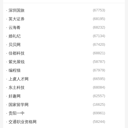
大最全的职...
· 深圳国旅
(
67753
)
· 英大证券
(
68195
)
· 云海肴
(
68232
)
· 婚礼纪
(
67134
)
· 贝贝网
(
67420
)
· 佳都科技
(
68821
)
· 紫光展锐
(
58787
)
· 编程猫
(
67979
)
· 上虞人才网
(
66595
)
· 东土科技
(
68084
)
· 好趣网
(
62557
)
· 国家留学网
(
16625
)
· 贵阳一中
(
69961
)
· 交通职业资格网
(
58244
)