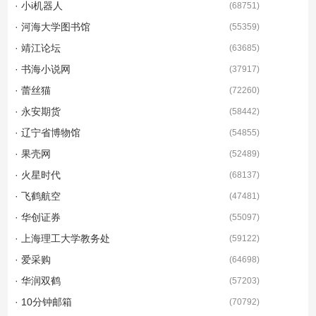
· 小i机器人
(
68751
)
· 河海大学图书馆
(
55359
)
· 靖江论坛
(
63685
)
· 书海小说网
(
37917
)
· 蕾丝猫
(
72260
)
· 永安期货
(
58442
)
· 辽宁省博物馆
(
54855
)
· 果壳网
(
52489
)
· 火星时代
(
68137
)
· 飞鹤航空
(
47481
)
· 华创证券
(
55097
)
· 上海理工大学教务处
(
59122
)
· 爱采购
(
64698
)
· 华润双鹤
(
57203
)
· 10分钟邮箱
(
70792
)