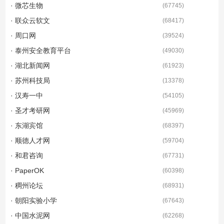
· 微芯生物
(
67745
)
· 联众云软文
(
68417
)
· 周口网
(
39524
)
· 泰州安全教育平台
(
49030
)
· 湖北新闻网
(
61923
)
· 苏州科技局
(
13378
)
· 汉寿一中
(
54105
)
· 圣才考研网
(
45969
)
· 东湖宾馆
(
68397
)
· 顺德人才网
(
59704
)
· 和君咨询
(
67731
)
· PaperOK
(
60398
)
· 稠州论坛
(
68931
)
· 朝阳实验小学
(
67643
)
· 中国水泥网
(
62268
)