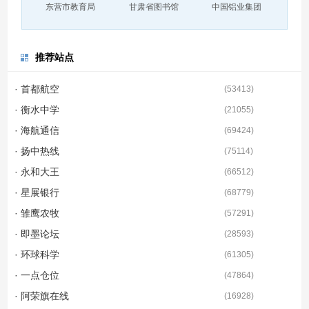
东营市教育局
甘肃省图书馆
中国铝业集团
推荐站点
· 首都航空
(
53413
)
· 衡水中学
(
21055
)
· 海航通信
(
69424
)
· 扬中热线
(
75114
)
· 永和大王
(
66512
)
· 星展银行
(
68779
)
· 雏鹰农牧
(
57291
)
· 即墨论坛
(
28593
)
· 环球科学
(
61305
)
· 一点仓位
(
47864
)
· 阿荣旗在线
(
16928
)