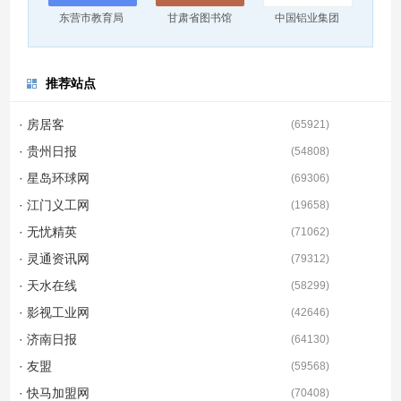
东营市教育局
甘肃省图书馆
中国铝业集团
推荐站点
· 房居客
(
65921
)
· 贵州日报
(
54808
)
· 星岛环球网
(
69306
)
· 江门义工网
(
19658
)
· 无忧精英
(
71062
)
· 灵通资讯网
(
79312
)
· 天水在线
(
58299
)
· 影视工业网
(
42646
)
· 济南日报
(
64130
)
· 友盟
(
59568
)
· 快马加盟网
(
70408
)