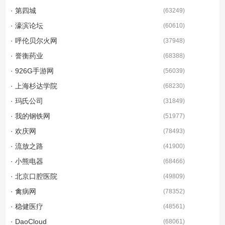
· 第四城
(
63249
)
· 濠滨论坛
(
60610
)
· 呼伦贝尔火网
(
37948
)
· 誉衡药业
(
68388
)
· 926G手游网
(
56039
)
· 上海杉达学院
(
68230
)
· 玛氏公司
(
31849
)
· 我的钢铁网
(
51977
)
· 欢庆网
(
78493
)
· 流放之路
(
41900
)
· 小熊电器
(
68466
)
· 北京口腔医院
(
49809
)
· 禽病网
(
78352
)
· 稳健医疗
(
48561
)
· DaoCloud
(
68061
)