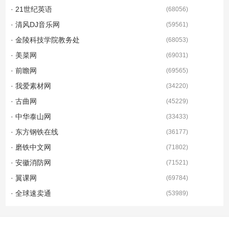
· 21世纪英语
(
68056
)
· 清风DJ音乐网
(
59561
)
· 金陵科技学院教务处
(
68053
)
· 美菜网
(
69031
)
· 前瞻网
(
69565
)
· 我爱素材网
(
34220
)
· 古曲网
(
45229
)
· 中华泰山网
(
33433
)
· 东方钢铁在线
(
36177
)
· 磨铁中文网
(
71802
)
· 安徽消防网
(
71521
)
· 翼课网
(
69784
)
· 全球速卖通
(
53989
)