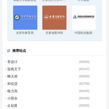
湖南工学院教务处
天津理工大学中环信息学院
中天钢铁
东营市教育局
甘肃省图书馆
中国铝业集团
推荐站点
· 享设计
(
46584
)
· 容商天下
(
65247
)
· 蝉大师
(
65609
)
· 和信贷
(
62769
)
· 格力高
(
56445
)
· 小雨伞
(
68368
)
· 众划算
(
55930
)