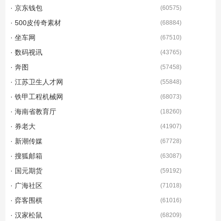
· 京东钱包
(
60575
)
· 500皮传奇素材
(
68884
)
· 坐车网
(
67510
)
· 数码视讯
(
43765
)
· 奔图
(
57458
)
· 江苏卫生人才网
(
55848
)
· 铁甲工程机械网
(
68073
)
· 海南省教育厅
(
18260
)
· 券老大
(
41907
)
· 新潮传媒
(
67728
)
· 搜狐邮箱
(
63087
)
· 国元期货
(
59192
)
· 广海社区
(
71018
)
· 弈客围棋
(
61016
)
· 汉家松鼠
(
68209
)