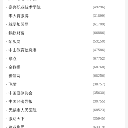
· 嘉兴职业技术学院
(
49296
)
· 李大霄微博
(
31899
)
· 就要加盟网
(
61709
)
· 蚂蚁财富
(
66886
)
· 陌贝网
(
53150
)
· 中山教育信息港
(
47586
)
· 摩点
(
67752
)
· 金数据
(
68768
)
· 糖酒网
(
68256
)
· 飞赞
(
38757
)
· 中国游泳协会
(
35630
)
· 中国经济导报
(
30755
)
· 无锡市人民医院
(
68523
)
· 微动天下
(
35945
)
· 建业集团
(
63319
)