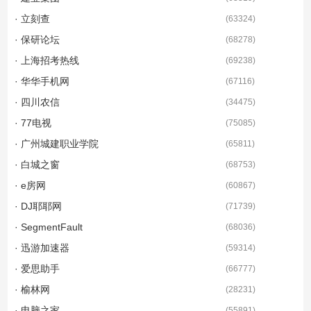
· 立刻查
(
63324
)
· 保研论坛
(
68278
)
· 上海招考热线
(
69238
)
· 华华手机网
(
67116
)
· 四川农信
(
34475
)
· 77电视
(
75085
)
· 广州城建职业学院
(
65811
)
· 白城之窗
(
68753
)
· e房网
(
60867
)
· DJ耶耶网
(
71739
)
· SegmentFault
(
68036
)
· 迅游加速器
(
59314
)
· 爱思助手
(
66777
)
· 榆林网
(
28231
)
· 电脑之家
(
55891
)