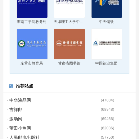
湖南工学院教务处
天津理工大学中环信息学院
中天钢铁
东营市教育局
甘肃省图书馆
中国铝业集团
推荐站点
· 中华液晶网
(
47884
)
· 吉祥邮
(
68948
)
· 激动网
(
69466
)
· 莆田小鱼网
(
62036
)
· 人民邮电出版社
(
57750
)