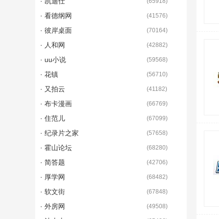
· 凯迪仕
(
65918
)
· 看德纲网
(
41576
)
· 彼岸桌面
(
70164
)
· 人和网
(
42882
)
· uu小说
(
59568
)
· 花镇
(
56710
)
· 又拍云
(
41182
)
· 布卡漫画
(
66769
)
· 住范儿
(
67099
)
· 纪录片之家
(
57658
)
· 霍山论坛
(
68280
)
· 简答题
(
42706
)
· 厚学网
(
68482
)
· 软文街
(
67848
)
· 外房网
(
49508
)