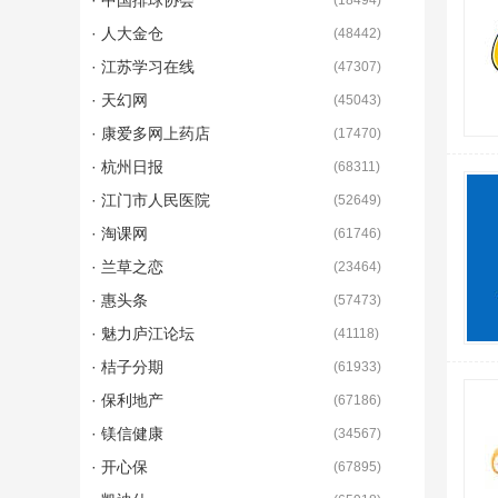
· 中国排球协会
(
18494
)
· 人大金仓
(
48442
)
· 江苏学习在线
(
47307
)
· 天幻网
(
45043
)
· 康爱多网上药店
(
17470
)
· 杭州日报
(
68311
)
· 江门市人民医院
(
52649
)
· 淘课网
(
61746
)
· 兰草之恋
(
23464
)
· 惠头条
(
57473
)
· 魅力庐江论坛
(
41118
)
· 桔子分期
(
61933
)
· 保利地产
(
67186
)
· 镁信健康
(
34567
)
· 开心保
(
67895
)