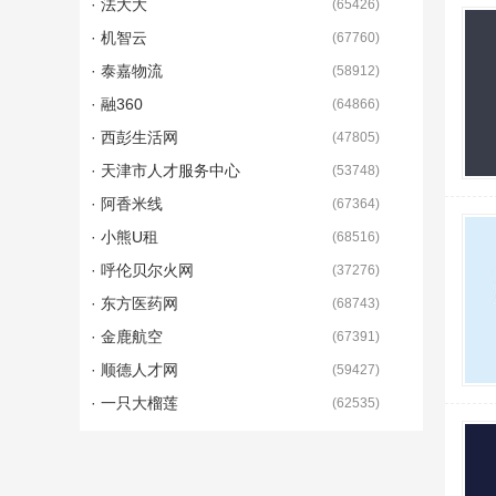
· 法大大
(
65426
)
· 机智云
(
67760
)
· 泰嘉物流
(
58912
)
· 融360
(
64866
)
· 西彭生活网
(
47805
)
· 天津市人才服务中心
(
53748
)
· 阿香米线
(
67364
)
· 小熊U租
(
68516
)
· 呼伦贝尔火网
(
37276
)
· 东方医药网
(
68743
)
· 金鹿航空
(
67391
)
· 顺德人才网
(
59427
)
· 一只大榴莲
(
62535
)