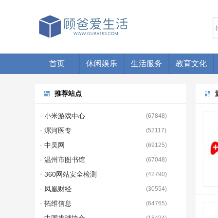
首页
休闲娱乐
生活服务
教育文化
推荐站点
· 小米游戏中心
(
67848
)
· 漯河医专
(
52117
)
· 中吴网
(
69125
)
· 温州市图书馆
(
67048
)
· 360网站安全检测
(
42790
)
· 凤凰财经
(
30554
)
· 拓维信息
(
64765
)