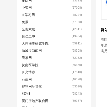
· 排队网
(
33323
)
· 中劳网
(
27008
)
· IT学习网
(
38224
)
· 兔展
(
57138
)
· 全友家居
(
42311
)
网
· 铜仁二中
(
19484
)
看巴
· 大连海事研究生院
(
55911
)
年
· 防城港新闻网
(
68508
)
满
· 看准网
(
62152
)
· 皖南医学院
(
55860
)
· 月光博客
(
17510
)
· 花生网
(
46190
)
· 搜狗网址导航
(
53590
)
· 和利时
(
68243
)
· 厦门房地产联合网
(
69357
)