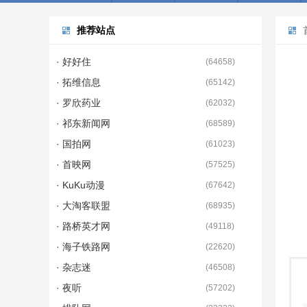
推荐站点
· 好好住
(
64658
)
· 拓维信息
(
65142
)
· 罗欣药业
(
62032
)
· 祁东新闻网
(
68589
)
· 国拍网
(
61023
)
· 首映网
(
57525
)
· KuKu动漫
(
67642
)
· 大淘客联盟
(
68935
)
· 路桥英才网
(
49118
)
· 海子铁路网
(
22620
)
· 杂志迷
(
46508
)
· 夜听
(
57202
)