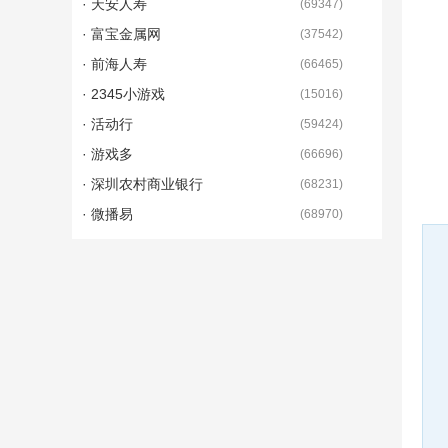
· 天安人寿
(
69347
)
· 富宝金属网
(
37542
)
· 前海人寿
(
66465
)
· 2345小游戏
(
15016
)
· 活动行
(
59424
)
· 游戏多
(
66696
)
· 深圳农村商业银行
(
68231
)
· 微播易
(
68970
)