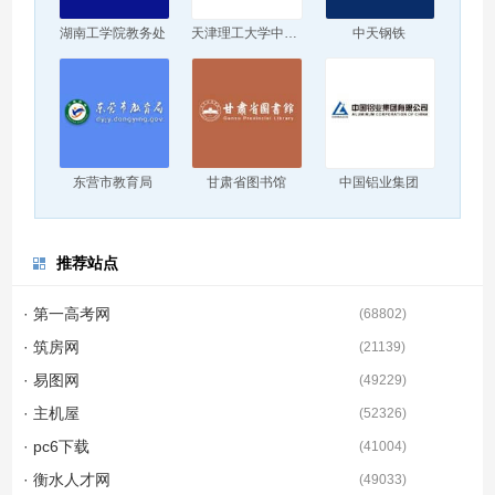
湖南工学院教务处
天津理工大学中环信息学院
中天钢铁
东营市教育局
甘肃省图书馆
中国铝业集团
推荐站点
· 第一高考网
(
68802
)
· 筑房网
(
21139
)
· 易图网
(
49229
)
· 主机屋
(
52326
)
· pc6下载
(
41004
)
· 衡水人才网
(
49033
)