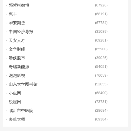
· 邓紫棋微博
(
67926
)
· 惠丰
(
68191
)
· 华安期货
(
67784
)
· 中国经济导报
(
31089
)
· 天安人寿
(
69281
)
· 文华财经
(
65900
)
· 游侠股市
(
39025
)
· 奇瑞新能源
(
54051
)
· 泡泡影视
(
76059
)
· 山东大学图书馆
(
52055
)
· 小虫网
(
68400
)
· 税屋网
(
73731
)
· 临沂市中医院
(
28684
)
· 表单大师
(
69384
)