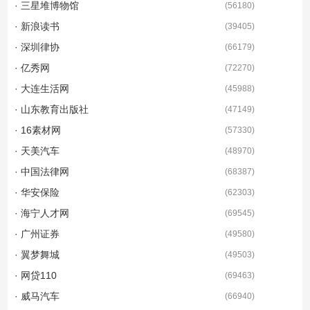
· 三星堆博物馆
(
56180
)
· 新浪读书
(
39405
)
· 深圳律协
(
66179
)
· 亿秀网
(
72270
)
· 大连生活网
(
45988
)
· 山东教育出版社
(
47149
)
· 16素材网
(
57330
)
· 天美汽车
(
48970
)
· 中国法律网
(
68387
)
· 华安保险
(
62303
)
· 海宁人才网
(
69545
)
· 广州证券
(
49580
)
· 翼梦舞城
(
49503
)
· 网贷110
(
69463
)
· 威马汽车
(
66940
)