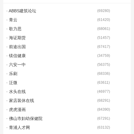
剧、动漫、综...
· ABBS建筑论坛
(
69280
)
· 青云
(
61420
)
· 歌力思
(
68061
)
· 海证期货
(
51457
)
· 前途出国
(
67417
)
· 镁信健康
(
34759
)
· 六安一中
(
56375
)
· 乐刷
(
68336
)
· 泛微
(
63611
)
· 水头在线
(
46977
)
· 家店装休在线
(
68291
)
· 虎虎漫画
(
84390
)
· 佛山市妇幼保健院
(
67291
)
· 青浦人才网
(
63132
)