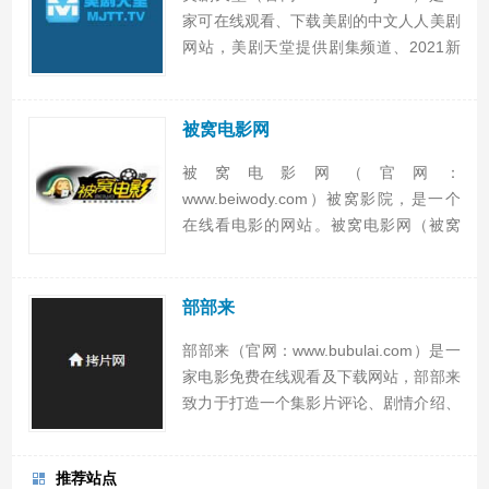
家可在线观看、下载美剧的中文人人美剧
网站，美剧天堂提供剧集频道、2021新
剧、美剧排行榜、最近更新、档期表等。
美剧天堂专业提供海量高清好看的美剧，
美剧在线观看，美剧下载，各类精彩美剧
被窝电影网
保持每日...
被窝电影网（官网：
www.beiwody.com）被窝影院，是一个
在线看电影的网站。被窝电影网（被窝
网）提供海量电影、电视剧、综艺、动漫
免费在线观看及迅雷下载。想要观看最流
畅的被窝网电影就到被窝电影网，关注被
部部来
窝电影微信公众号，不走丢beiw...
部部来（官网：www.bubulai.com）是一
家电影免费在线观看及下载网站，部部来
致力于打造一个集影片评论、剧情介绍、
网民观点在内的专业信息服务平台，推荐
最新最精彩的电影电视剧，为您节省找片
推荐站点
时间。部部来提供最新电影、最新电视