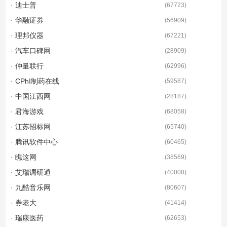
· 迪士普
(
67723
)
· 华融证券
(
56909
)
· 理邦仪器
(
67221
)
· 汽车口碑网
(
28909
)
· 仲量联行
(
62996
)
· CPhI制药在线
(
59587
)
· 中国江西网
(
28187
)
· 君海游戏
(
68058
)
· 江苏招标网
(
65740
)
· 腾讯软件中心
(
60465
)
· 瞧这网
(
38569
)
· 艾瑞调研通
(
40008
)
· 九酷音乐网
(
80607
)
· 券老大
(
41414
)
· 瑞康医药
(
62653
)