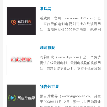
站每日更新大量最新电影、电视剧与影视
资讯，让我们一起在八哥网畅享高清电影
看戏网
电视。
看戏网（官网：www.kanxi123.com）是
一家好看的电影电视剧云播在线观看网
站，看戏网提供2020最新电影、电视剧
排行榜。看戏网每日更新大量好看的电
影、电视剧、经典动漫、综艺节目等影视
资源，专注打造精品电影电视剧影视网
莉莉影院
站，手机也可在...
莉莉影院（www.liliyy.com）是一个免费
提供在线最新电影、最新电视剧的视频网
站，莉莉影院更新及时、支持手机在线观
看、无广告、简洁、速度快，关注莉莉影
院微信公众号可以在微信观看，如果大家
喜欢莉莉影院请分享到朋友圈。 莉莉影
预告片世界
院所有视频...
预告片世界（www.yugaopian.cn）诞生
于2008年11月12日，预告片世界为影迷