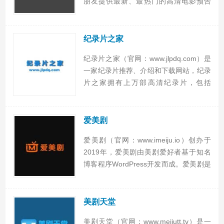
朋友提供最新、最热门的高清电影预告
片、电影花絮、精彩片段的在线观看和免
费下载，选择看什么电影先来预告片世界
看预告片，再去电影院，预告片世界祝你
纪录片之家
观影旅...
纪录片之家（官网：www.jlpdq.com）是
一家纪录片推荐、介绍和下载网站，纪录
片之家拥有上万部高清纪录片，包括
BBC、国家地理、探索频道、CCTV等推
出的各类型纪录片。纪录片之家基本实现
完全收录，纪录片大全强力推荐，打造史
爱美剧
上最全纪录片...
爱美剧（官网：www.imeiju.io）创办于
2019年，爱美剧由美剧爱好者基于知名
博客程序WordPress开发而成。爱美剧是
美剧爱好者天堂，提供精彩美剧在线观
看，旨在方便广大的美剧爱好者在线观看
美剧熟肉资源，从创立之初爱美剧就坚
美剧天堂
持“网...
美剧天堂（官网：www.meijutt.tv）是一