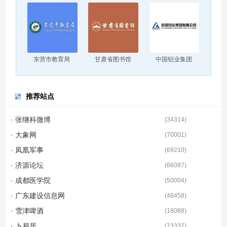
东营市教育局
甘肃省图书馆
中国铝业集团
推荐站点
· 张继科微博
(
34314
)
· 大象网
(
70001
)
· 凤凰军事
(
69210
)
· 济源论坛
(
66087
)
· 成都医学院
(
50004
)
· 广东建设信息网
(
48458
)
· 雪津啤酒
(
18088
)
· 卜易居
(
73337
)