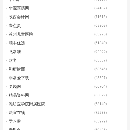
· 华源医药网
(
24187
)
· 陕西会计网
(
71613
)
· 壹点灵
(
69309
)
· 苏州儿童医院
(
65275
)
· 顺丰优选
(
51340
)
· 飞常准
(
64469
)
· 欧尚
(
63337
)
· 和府捞面
(
68545
)
· 非常爱下载
(
43397
)
· 叉烧网
(
66704
)
· 精品资料网
(
33079
)
· 潍坊医学院附属医院
(
68140
)
· 法宣在线
(
72288
)
· 学习啦
(
63979
)
· 音悦台
(
59481
)