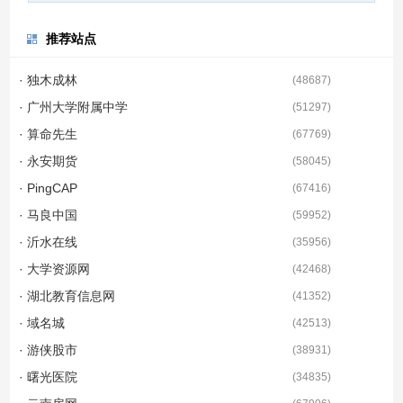
推荐站点
· 独木成林
(
48687
)
· 广州大学附属中学
(
51297
)
· 算命先生
(
67769
)
· 永安期货
(
58045
)
· PingCAP
(
67416
)
· 马良中国
(
59952
)
· 沂水在线
(
35956
)
· 大学资源网
(
42468
)
· 湖北教育信息网
(
41352
)
· 域名城
(
42513
)
· 游侠股市
(
38931
)
· 曙光医院
(
34835
)