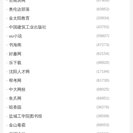
· 云南房网
(
67906
)
· 奥伦达部落
(
63952
)
· 金太阳教育
(
33934
)
· 中国建筑工业出版社
(
43755
)
· uu小说
(
59807
)
· 书海阁
(
47273
)
· 好趣网
(
62154
)
· 乐下载
(
48920
)
· 沈阳人才网
(
17194
)
· 帮考网
(
61730
)
· 中大网校
(
68025
)
· 鱼爪网
(
66851
)
· 咀香园
(
36276
)
· 盐城工学院图书馆
(
38599
)
· 金山毒霸
(
68053
)