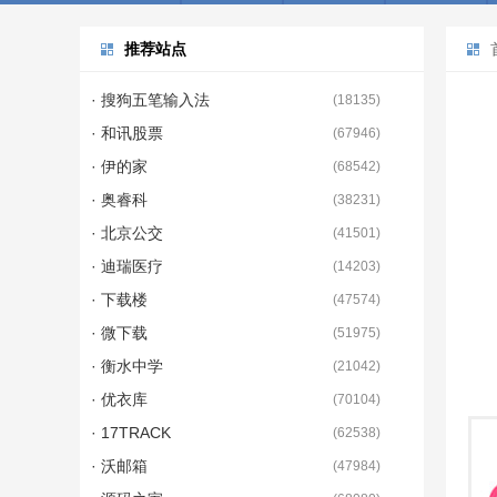
推荐站点
· 搜狗五笔输入法
(
18135
)
· 和讯股票
(
67946
)
· 伊的家
(
68542
)
· 奥睿科
(
38231
)
· 北京公交
(
41501
)
· 迪瑞医疗
(
14203
)
· 下载楼
(
47574
)
· 微下载
(
51975
)
· 衡水中学
(
21042
)
· 优衣库
(
70104
)
· 17TRACK
(
62538
)
· 沃邮箱
(
47984
)