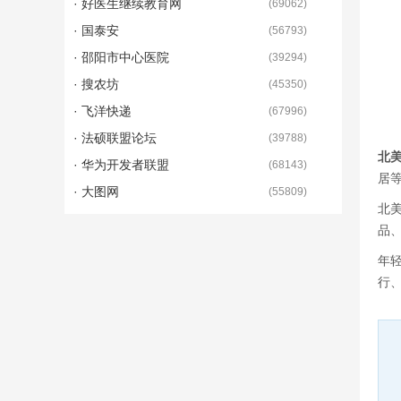
· 好医生继续教育网
(
69062
)
· 国泰安
(
56793
)
· 邵阳市中心医院
(
39294
)
· 搜农坊
(
45350
)
· 飞洋快递
(
67996
)
· 法硕联盟论坛
(
39788
)
北
· 华为开发者联盟
(
68143
)
居
· 大图网
(
55809
)
北
品
年
行