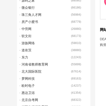
· 源码之家
(
68080
)
· 微众银行
(
66186
)
· 珠三角人才网
(
56984
)
· 房产小蜜书
(
68779
)
· 中劳网
(
26880
)
网
· 软文街
(
68173
)
DE
· 游族网络
(
59810
)
购
· 道依茨
(
38880
)
· 东力
(
12243
)
· 河南省教师教育网
(
55899
)
· 北大国际医院
(
67614
)
· 梦网科技
(
69163
)
· 欧时电子
(
14237
)
· 惠达卫浴
(
41354
)
· 北京自考网
(
68322
)