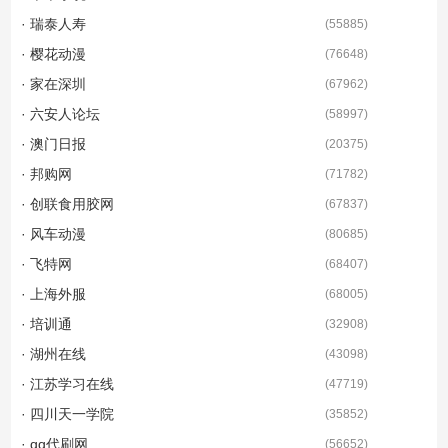
· 瑞泰人寿
(
55885
)
· 樱花动漫
(
76648
)
· 家在深圳
(
67962
)
· 六安人论坛
(
58997
)
· 澳门日报
(
20375
)
· 邦购网
(
71782
)
· 创联食用胶网
(
67837
)
· 风车动漫
(
80685
)
· 飞特网
(
68407
)
· 上海外服
(
68005
)
· 培训通
(
32908
)
· 湖州在线
(
43098
)
· 江苏学习在线
(
47719
)
· 四川天一学院
(
35852
)
· qq代刷网
(
56652
)