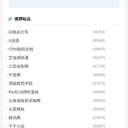
推荐站点
· 闪电自行车
(
40253
)
· U深度
(
63949
)
· CPhI制药在线
(
59803
)
· 艾瑞调研通
(
40247
)
· 江苏体彩网
(
67719
)
· 中英网
(
40969
)
· 渭南师范学院
(
47276
)
· PicACG哔咔漫画
(
49658
)
· 云南省政府采购网
(
69802
)
· 火星网校
(
68248
)
· 财讯网
(
25624
)
· 千千小说
(
69307
)