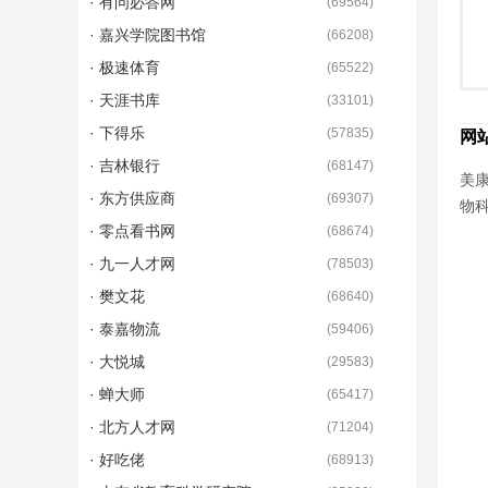
· 有问必答网
(
69564
)
· 嘉兴学院图书馆
(
66208
)
· 极速体育
(
65522
)
· 天涯书库
(
33101
)
· 下得乐
(
57835
)
网
· 吉林银行
(
68147
)
美康
· 东方供应商
(
69307
)
物科
· 零点看书网
(
68674
)
· 九一人才网
(
78503
)
· 樊文花
(
68640
)
· 泰嘉物流
(
59406
)
· 大悦城
(
29583
)
· 蝉大师
(
65417
)
· 北方人才网
(
71204
)
· 好吃佬
(
68913
)