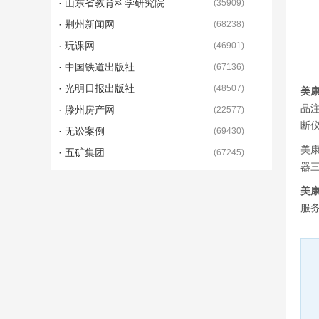
· 山东省教育科学研究院
(
35909
)
· 荆州新闻网
(
68238
)
· 玩课网
(
46901
)
· 中国铁道出版社
(
67136
)
· 光明日报出版社
(
48507
)
美
品
· 滕州房产网
(
22577
)
断
· 无讼案例
(
69430
)
美
· 五矿集团
(
67245
)
器
美
服