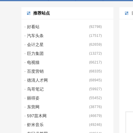
推荐站点
· 好看站
(
92798
)
· 汽车头条
(
17517
)
· 会计之星
(
62659
)
· 巨力集团
(
13272
)
· 电视猫
(
66217
)
· 百度营销
(
68335
)
· 德清人才网
(
68945
)
· 鸟哥笔记
(
59927
)
· 丽得姿
(
55452
)
· 东营网
(
38776
)
· 597苗木网
(
46679
)
· 虾米音乐
(
49246
)