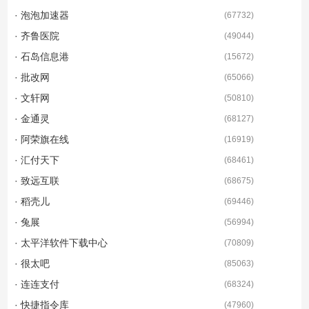
· 泡泡加速器
(
67732
)
· 齐鲁医院
(
49044
)
· 石岛信息港
(
15672
)
· 批改网
(
65066
)
· 文轩网
(
50810
)
· 金通灵
(
68127
)
· 阿荣旗在线
(
16919
)
· 汇付天下
(
68461
)
· 致远互联
(
68675
)
· 稻壳儿
(
69446
)
· 兔展
(
56994
)
· 太平洋软件下载中心
(
70809
)
· 很太吧
(
85063
)
· 连连支付
(
68324
)
· 快捷指令库
(
47960
)