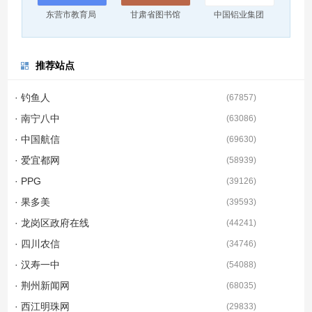
东营市教育局
甘肃省图书馆
中国铝业集团
推荐站点
· 钓鱼人
(
67857
)
· 南宁八中
(
63086
)
· 中国航信
(
69630
)
· 爱宜都网
(
58939
)
· PPG
(
39126
)
· 果多美
(
39593
)
· 龙岗区政府在线
(
44241
)
· 四川农信
(
34746
)
· 汉寿一中
(
54088
)
· 荆州新闻网
(
68035
)
· 西江明珠网
(
29833
)