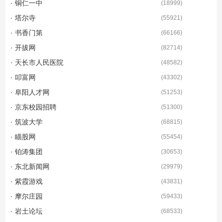
· 铜仁一中
(
18999
)
· 塔尔寺
(
55921
)
· 书香门第
(
66166
)
· 开拔网
(
82714
)
· 天长市人民医院
(
48582
)
· 叩富网
(
43302
)
· 阜阳人才网
(
51253
)
· 京东校园招聘
(
51300
)
· 筑波大学
(
68815
)
· 瞄股网
(
55454
)
· 铂涛集团
(
30653
)
· 东北新闻网
(
29979
)
· 紫霞游戏
(
43831
)
· 摩尔庄园
(
59433
)
· 岩土论坛
(
68533
)